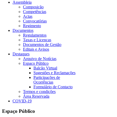
Assembleia
Composição
Competências
Actas
Convocatórias
Regimento
Documentos
Regulamentos
Taxas e Licenças
Documentos de Gestão
Editais e Avisos
Destaques
Arquivo de Notícias
Espaço Público
Balcão Virtual
Sugestões e Reclamações
Participações de
Ocorrências
Formulário de Contacto
Termos e condições
Área Reservada
COVID-19
Espaço Público