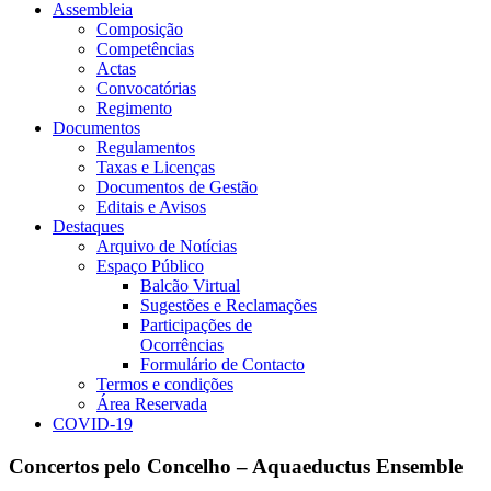
Assembleia
Composição
Competências
Actas
Convocatórias
Regimento
Documentos
Regulamentos
Taxas e Licenças
Documentos de Gestão
Editais e Avisos
Destaques
Arquivo de Notícias
Espaço Público
Balcão Virtual
Sugestões e Reclamações
Participações de
Ocorrências
Formulário de Contacto
Termos e condições
Área Reservada
COVID-19
Concertos pelo Concelho – Aquaeductus Ensemble