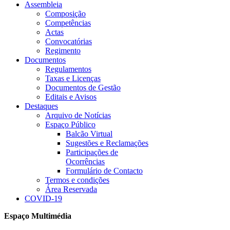
Assembleia
Composição
Competências
Actas
Convocatórias
Regimento
Documentos
Regulamentos
Taxas e Licenças
Documentos de Gestão
Editais e Avisos
Destaques
Arquivo de Notícias
Espaço Público
Balcão Virtual
Sugestões e Reclamações
Participações de
Ocorrências
Formulário de Contacto
Termos e condições
Área Reservada
COVID-19
Espaço Multimédia