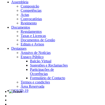
Assembleia
Composição
Competências
Actas
Convocatórias
Regimento
Documentos
Regulamentos
Taxas e Licenças
Documentos de Gestão
Editais e Avisos
Destaques
Arquivo de Notícias
Espaço Público
Balcão Virtual
Sugestões e Reclamações
Participações de
Ocorrências
Formulário de Contacto
Termos e condições
Área Reservada
COVID-19